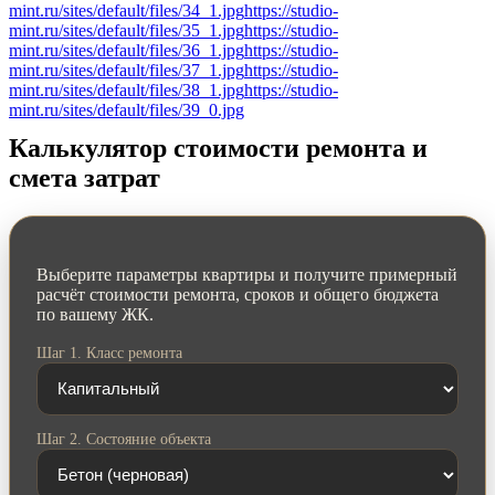
mint.ru/sites/default/files/34_1.jpg
https://studio-
mint.ru/sites/default/files/35_1.jpg
https://studio-
mint.ru/sites/default/files/36_1.jpg
https://studio-
mint.ru/sites/default/files/37_1.jpg
https://studio-
mint.ru/sites/default/files/38_1.jpg
https://studio-
mint.ru/sites/default/files/39_0.jpg
Калькулятор стоимости ремонта и
смета затрат
Выберите параметры квартиры и получите примерный
расчёт стоимости ремонта, сроков и общего бюджета
по вашему ЖК.
Шаг 1. Класс ремонта
Шаг 2. Состояние объекта