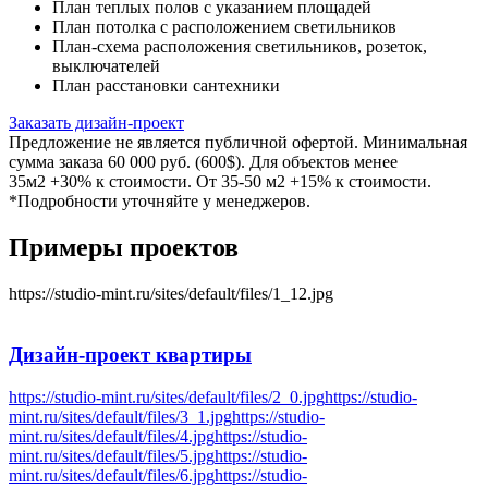
План теплых полов с указанием площадей
План потолка с расположением светильников
План-схема расположения светильников, розеток,
выключателей
План расстановки сантехники
Заказать дизайн-проект
Предложение не является публичной офертой. Минимальная
сумма заказа 60 000 руб. (600$). Для объектов менее
35м2 +30% к стоимости. От 35-50 м2 +15% к стоимости.
*Подробности уточняйте у менеджеров.
Примеры проектов
https://studio-mint.ru/sites/default/files/1_12.jpg
Дизайн-проект
квартиры
https://studio-mint.ru/sites/default/files/2_0.jpg
https://studio-
mint.ru/sites/default/files/3_1.jpg
https://studio-
mint.ru/sites/default/files/4.jpg
https://studio-
mint.ru/sites/default/files/5.jpg
https://studio-
mint.ru/sites/default/files/6.jpg
https://studio-