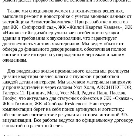
Также мы специализируемся на технических решениях,
выполняя ремонт в новостройке с учетом вводных данных от
застройщика Атомстройкомплекс. При разработке проектов
для ЖК «Сибирский сад», ЖК «Жилой Квартал Чаадаев», ЖК
«Никольский» дизайнер учитывает особенности усадки
здания и требования к звукоизоляции, что гарантирует
долговечность чистовых материалов. Мы ведем объект от
обмера до финального декорирования, обеспечивая полное
соответствие интерьера утвержденным чертежам и вашим
ожиданиям.
Для владельцев жилья премиального класса мы реализуем
дизайн квартиры бизнес-класса с глубокой проработкой
каждой детали интерьера. Мы закупаем материалы напрямую
у производителей и через салоны Уют Холл, ARCHITECTOR,
Галерея 11, Гринвич, Мега, Veer Mall, Радуга Парк, Пассаж,
Глобус, что актуально для статусных объектов в ЖК «Сказка»,
ЖК «Тихвин», ЖК «Свобода Residence». Наш отдел
комплектации берет на себя поиск артикулов и логистику,
обеспечивая соответствие результата фотореалистичной 3D-
визуализации. Все работы ведутся по официальному договору
с оплатой на расчетный счет.