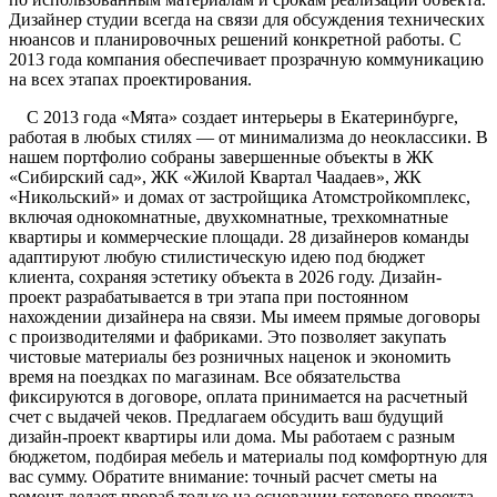
Дизайнер студии всегда на связи для обсуждения технических
нюансов и планировочных решений конкретной работы. С
2013 года компания обеспечивает прозрачную коммуникацию
на всех этапах проектирования.
С 2013 года «Мята» создает интерьеры в Екатеринбурге,
работая в любых стилях — от минимализма до неоклассики. В
нашем портфолио собраны завершенные объекты в ЖК
«Сибирский сад», ЖК «Жилой Квартал Чаадаев», ЖК
«Никольский» и домах от застройщика Атомстройкомплекс,
включая однокомнатные, двухкомнатные, трехкомнатные
квартиры и коммерческие площади. 28 дизайнеров команды
адаптируют любую стилистическую идею под бюджет
клиента, сохраняя эстетику объекта в 2026 году. Дизайн-
проект разрабатывается в три этапа при постоянном
нахождении дизайнера на связи. Мы имеем прямые договоры
с производителями и фабриками. Это позволяет закупать
чистовые материалы без розничных наценок и экономить
время на поездках по магазинам. Все обязательства
фиксируются в договоре, оплата принимается на расчетный
счет с выдачей чеков. Предлагаем обсудить ваш будущий
дизайн-проект квартиры или дома. Мы работаем с разным
бюджетом, подбирая мебель и материалы под комфортную для
вас сумму. Обратите внимание: точный расчет сметы на
ремонт делает прораб только на основании готового проекта.